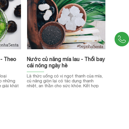
 - Theo
Nước củ năng mía lau - Thổi bay
cái nóng ngày hè
loại
Là thức uống có vị ngọt thanh của mía,
ho những
củ năng giòn lại có tác dụng thanh
 giải khát
nhiệt, an thần cho sức khỏe. Kết hợp
hai nguyên liệu này trong một ly nước,
thêm vài viên đá đủ để thổi bay cái
nóng cho bạn và gia đình rồi. Chỉ gói
gọn trong 4 bước đơn giản, cùng bắt
tay vào làm thử xem