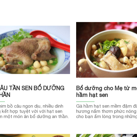
CÂU TẦN SEN BỔ DƯỠNG
Bổ dưỡng cho Mẹ từ m
HẦN
hầm hạt sen
him bồ câu ngon dịu, nhiều dinh
Gà hầm hạt sen mềm đậm đ
kết hợp tuyệt vời với hạt sen
hương nấm thơm phức nóng 
ên một món ăn bổ dưỡng an thần.
cho bạn ấm lòng trong những
tiết ẩm ương như thế này đấ