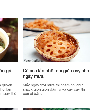
ón gà
Củ sen lắc phô mai giòn cay cho
ngày mưa
à quyện
Mấy ngày trời mưa thì nhâm nhi chút
hổi làm
snack giòn giòn đậm vị và cay cay thì
 ngày thời
còn gì bằng.
y!