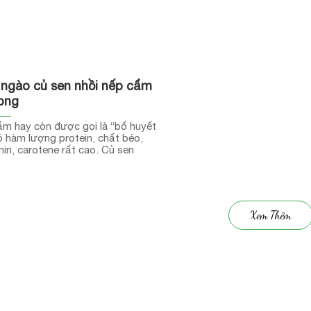
 ngào củ sen nhồi nếp cẩm
ong
m hay còn được gọi là “bổ huyết
 hàm lượng protein, chất béo,
min, carotene rất cao. Củ sen
hiều tinh bột, vitamin và chất xơ.
 sen nhồi nếp cẩm mật ong là sự
p tuyệt vời tốt cho sức khỏe của
Xem Thêm