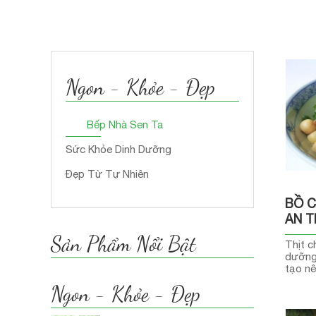
Ngon - Khỏe - Đẹp
Bếp Nhà Sen Ta
Sức Khỏe Dinh Dưỡng
Đẹp Từ Tự Nhiên
BỒ 
AN T
Sản Phẩm Nổi Bật
Thịt c
dưỡng 
tạo n
Ngon - Khỏe - Đẹp