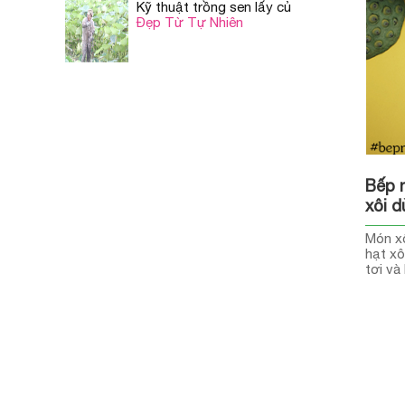
Kỹ thuật trồng sen lấy củ
Đẹp Từ Tự Nhiên
Bếp 
xôi d
Món xô
hạt xô
tơi và
béo rấ