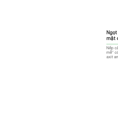
Ngọt
mật 
Nếp cẩ
mễ” có
axit a
chứa n
Món củ
kết hợ
bạn.