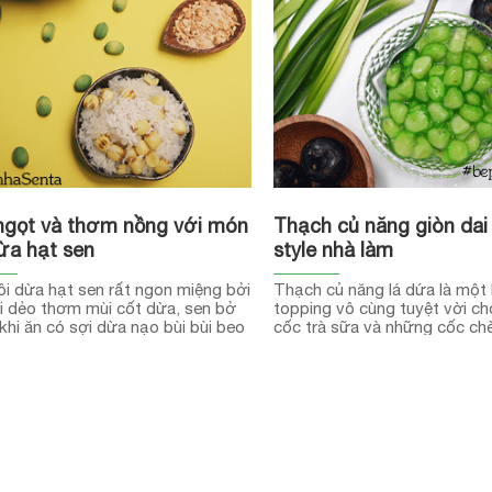
ngọt và thơm nồng với món
Thạch củ năng giòn dai
ừa hạt sen
style nhà làm
i dừa hạt sen rất ngon miệng bởi
Thạch củ năng lá dứa là một 
i dẻo thơm mùi cốt dừa, sen bở
topping vô cùng tuyệt vời c
 khi ăn có sợi dừa nạo bùi bùi beo
cốc trà sữa và những cốc chè
t thú vị
mùa hè.