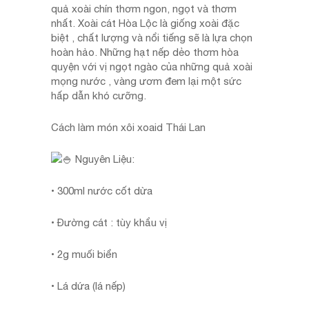
quả xoài chín thơm ngon, ngọt và thơm
nhất. Xoài cát Hòa Lộc là giống xoài đặc
biệt , chất lượng và nổi tiếng sẽ là lựa chọn
hoàn hảo. Những hạt nếp dẻo thơm hòa
quyện với vị ngọt ngào của những quả xoài
mọng nước , vàng ươm đem lại một sức
hấp dẫn khó cưỡng.
Cách làm món xôi xoaid Thái Lan
Nguyên Liệu:
• 300ml nước cốt dừa
• Đường cát : tùy khẩu vị
• 2g muối biển
• Lá dứa (lá nếp)