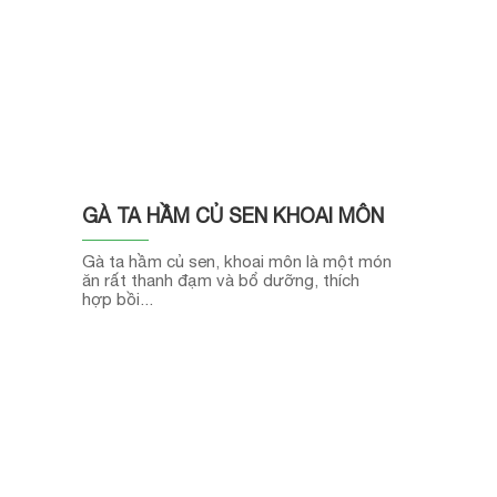
O
GÀ TA HẦM CỦ SEN KHOAI MÔN
SALAD 
GIẢN N
Gà ta hầm củ sen, khoai môn là một món
ăn rất thanh đạm và bổ dưỡng, thích
uồn gốc
Salad của 
hợp bồi...
ng.
giữa...